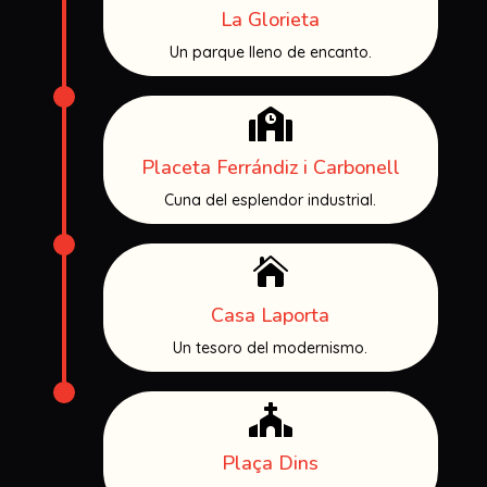
La Glorieta
Un parque lleno de encanto.

Placeta Ferrándiz i Carbonell
Cuna del esplendor industrial.

Casa Laporta
Un tesoro del modernismo.

Plaça Dins