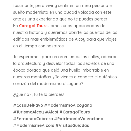
fascinante, pero vivir y sentir en primera persona el
sueño modernista en una ciudad volcada con este
arte es una experiencia que no te puedes perder.
En
Caragol Tours
somos unos apasionados de
nuestra historia y queremos abrirte las puertas de los
edificios más emblemáticos de Alcoy para que viajes
en el tiempo con nosotros.
Te esperamos para recorrer juntos las calles, admirar
la arquitectura y desvelar todos los secretos de una
época dorada que dejó una huella imborrable en
nuestras montañas. ¿Te vienes a conocer el auténtico
corazón del modernismo alcoyano?
¿Qué no? ¡Tu te lo pierdes!
#CasaDelPavo #ModernismoAlcoyano
#TurismoAlcoy #Alcoi #CaragolTours
#FernandoCabrera #PatrimonioValenciano
#ModernismeAlcoià #VisitasGuiadas