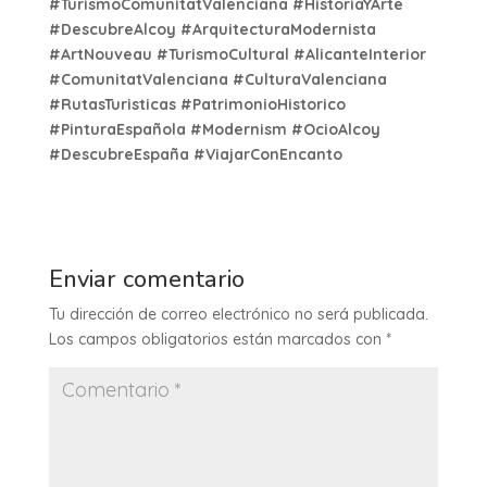
#TurismoComunitatValenciana #HistoriaYArte
#DescubreAlcoy #ArquitecturaModernista
#ArtNouveau #TurismoCultural #AlicanteInterior
#ComunitatValenciana #CulturaValenciana
#RutasTuristicas #PatrimonioHistorico
#PinturaEspañola #Modernism #OcioAlcoy
#DescubreEspaña #ViajarConEncanto
Enviar comentario
Tu dirección de correo electrónico no será publicada.
Los campos obligatorios están marcados con
*