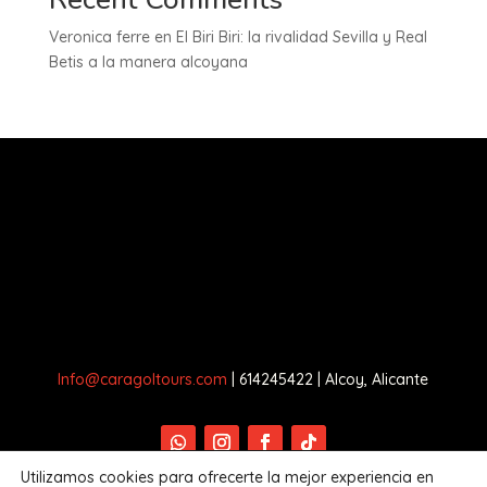
Veronica ferre
en
El Biri Biri: la rivalidad Sevilla y Real
Betis a la manera alcoyana
Info@caragoltours.com
| 614245422 | Alcoy, Alicante
Utilizamos cookies para ofrecerte la mejor experiencia en
© 2024 caragoltours |
Aviso legal
|
Política de