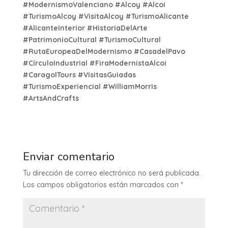
#ModernismoValenciano #Alcoy #Alcoi
#TurismoAlcoy #VisitaAlcoy #TurismoAlicante
#AlicanteInterior #HistoriaDelArte
#PatrimonioCultural #TurismoCultural
#RutaEuropeaDelModernismo #CasadelPavo
#CírculoIndustrial #FiraModernistaAlcoi
#CaragolTours #VisitasGuiadas
#TurismoExperiencial #WilliamMorris
#ArtsAndCrafts
Enviar comentario
Tu dirección de correo electrónico no será publicada.
Los campos obligatorios están marcados con
*